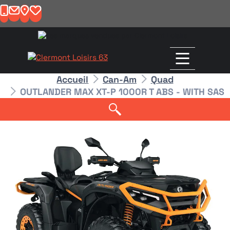
Accueil
Can-Am
Quad
OUTLANDER MAX XT-P 1000R T ABS - WITH SAS