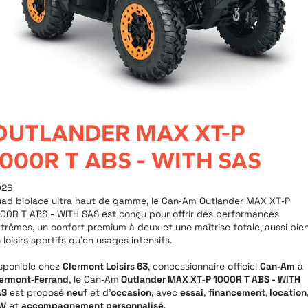
OUTLANDER MAX XT-P
1000R T ABS - WITH SAS
026
ad biplace ultra haut de gamme, le Can‑Am Outlander MAX XT‑P
00R T ABS - WITH SAS est conçu pour offrir des performances
trêmes, un confort premium à deux et une maîtrise totale, aussi bie
 loisirs sportifs qu’en usages intensifs.
sponible chez
Clermont Loisirs 63
, concessionnaire officiel
Can‑Am
à
ermont‑Ferrand
, le Can‑Am
Outlander MAX XT‑P 1000R T ABS - WITH
AS
est proposé
neuf
et d’
occasion
, avec
essai
,
financement
,
location
AV
et
accompagnement personnalisé
.